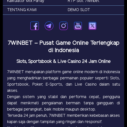
Kalkulator Mix Parlay
RTP Slot 7Winbet
TENTANG KAMI
DEMO SLOT
7WINBET – Pusat Game Online Terlengkap
di Indonesia
Slots, Sportsbook & Live Casino 24 Jam Online
7WINBET merupakan platform game online modern di Indonesia
yang menghadirkan berbagai permainan populer seperti Slots,
Sportsbook, Poker, E-Sports, dan Live Casino dalam satu
akses.
Dengan sistem yang stabil dan performa cepat, pengguna
dapat menikmati pengalaman bermain tanpa gangguan di
berbagai perangkat, baik mobile maupun desktop.
Tersedia 24 jam penuh, 7WINBET memberikan kebebasan akses
kapan saja dengan tampilan yang ringan dan responsif.