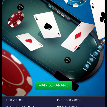
MAIN SEKARANG
Link Altrnatif
Info Zona Gacor