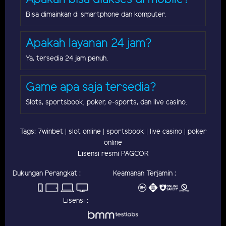
Bisa dimainkan di smartphone dan komputer.
Apakah layanan 24 jam?
Ya, tersedia 24 jam penuh.
Game apa saja tersedia?
Slots, sportsbook, poker, e-sports, dan live casino.
Tags: 7winbet | slot online | sportsbook | live casino | poker
online
Lisensi resmi PAGCOR
Dukungan Perangkat :
Keamanan Terjamin :
Lisensi :