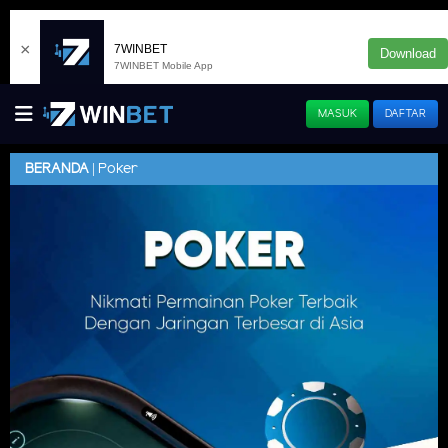
×
7WINBET
Download
7WINBET Mobile App
MASUK
DAFTAR
Poker
BERANDA