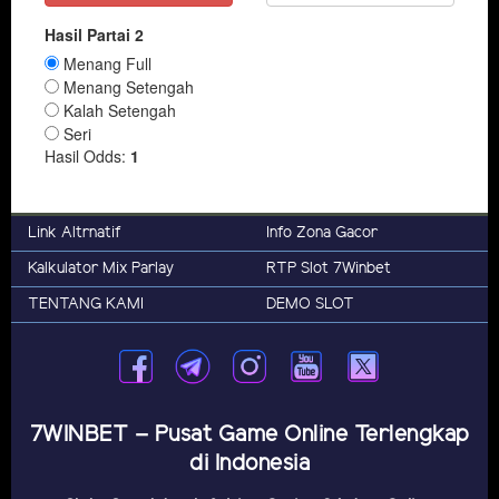
Link Altrnatif
Info Zona Gacor
Kalkulator Mix Parlay
RTP Slot 7Winbet
TENTANG KAMI
DEMO SLOT
7WINBET – Pusat Game Online Terlengkap
di Indonesia