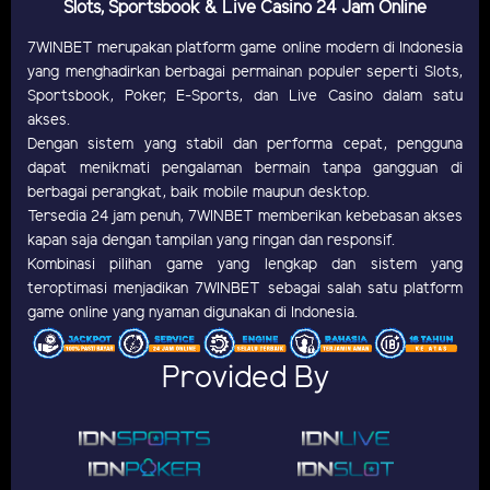
Slots, Sportsbook & Live Casino 24 Jam Online
7WINBET merupakan platform game online modern di Indonesia
yang menghadirkan berbagai permainan populer seperti Slots,
Sportsbook, Poker, E-Sports, dan Live Casino dalam satu
akses.
Dengan sistem yang stabil dan performa cepat, pengguna
dapat menikmati pengalaman bermain tanpa gangguan di
berbagai perangkat, baik mobile maupun desktop.
Tersedia 24 jam penuh, 7WINBET memberikan kebebasan akses
kapan saja dengan tampilan yang ringan dan responsif.
Kombinasi pilihan game yang lengkap dan sistem yang
teroptimasi menjadikan 7WINBET sebagai salah satu platform
game online yang nyaman digunakan di Indonesia.
Provided By