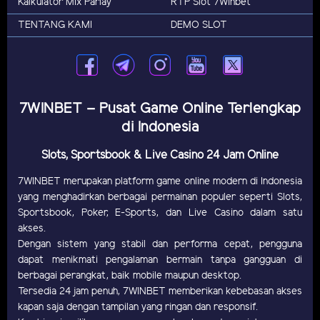
Kalkulator Mix Parlay
RTP Slot 7Winbet
TENTANG KAMI
DEMO SLOT
7WINBET – Pusat Game Online Terlengkap
di Indonesia
Slots, Sportsbook & Live Casino 24 Jam Online
7WINBET merupakan platform game online modern di Indonesia
yang menghadirkan berbagai permainan populer seperti Slots,
Sportsbook, Poker, E-Sports, dan Live Casino dalam satu
akses.
Dengan sistem yang stabil dan performa cepat, pengguna
dapat menikmati pengalaman bermain tanpa gangguan di
berbagai perangkat, baik mobile maupun desktop.
Tersedia 24 jam penuh, 7WINBET memberikan kebebasan akses
kapan saja dengan tampilan yang ringan dan responsif.